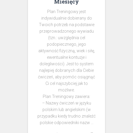
Miesięcy
Plan Treningowy jest
indywidualnie dobierany do
Twoich potrzeb na podstawie
przeprowadzonego wywiadu
(tzn.: uwzględnia cel
podopiecznego, jego
aktywność fizyczną, wiek i siłę,
ewentualne kontuzje i
dolegliwości). Jest to system
najlepiej dobranych dla Ciebie
ćwiczeń, aby pomóc osiągnąć
Ci cel najszybciej jak to
możliwe.
Plan Treningowy zawiera:
– Nazwy ćwiczeń w języku
polskim lub angielskim (w
przypadku kiedy trudno znaleźć
polskie odpowiedniki nazw …