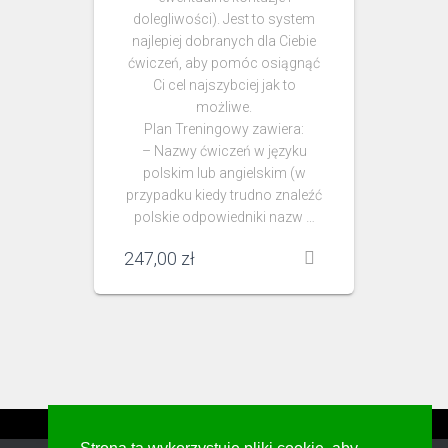
dolegliwości). Jest to system
najlepiej dobranych dla Ciebie
ćwiczeń, aby pomóc osiągnąć
Ci cel najszybciej jak to
możliwe.
Plan Treningowy zawiera:
– Nazwy ćwiczeń w języku
polskim lub angielskim (w
przypadku kiedy trudno znaleźć
polskie odpowiedniki nazw …
247,00
zł