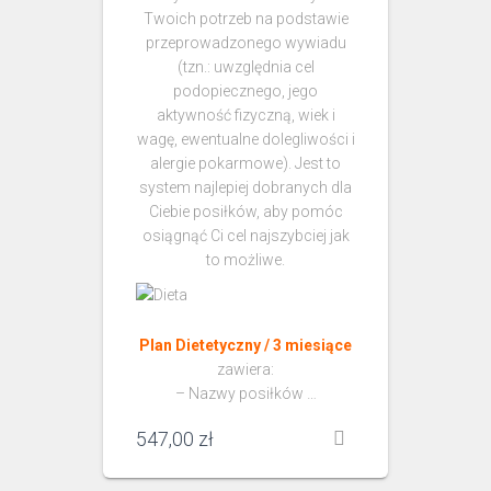
Twoich potrzeb na podstawie
przeprowadzonego wywiadu
(tzn.: uwzględnia cel
podopiecznego, jego
aktywność fizyczną, wiek i
wagę, ewentualne dolegliwości i
alergie pokarmowe). Jest to
system najlepiej dobranych dla
Ciebie posiłków, aby pomóc
osiągnąć Ci cel najszybciej jak
to możliwe.
Plan Dietetyczny / 3 miesiące
zawiera:
– Nazwy posiłków …
547,00
zł