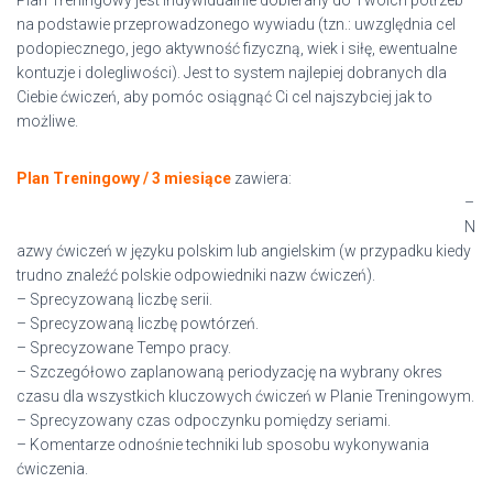
Plan Treningowy jest indywidualnie dobierany do Twoich potrzeb
na podstawie przeprowadzonego wywiadu (tzn.: uwzględnia cel
podopiecznego, jego aktywność fizyczną, wiek i siłę, ewentualne
kontuzje i dolegliwości). Jest to system najlepiej dobranych dla
Ciebie ćwiczeń, aby pomóc osiągnąć Ci cel najszybciej jak to
możliwe.
Plan Treningowy / 3 miesiące
zawiera:
–
N
azwy ćwiczeń w języku polskim lub angielskim (w przypadku kiedy
trudno znaleźć polskie odpowiedniki nazw ćwiczeń).
– Sprecyzowaną liczbę serii.
– Sprecyzowaną liczbę powtórzeń.
– Sprecyzowane Tempo pracy.
– Szczegółowo zaplanowaną periodyzację na wybrany okres
czasu dla wszystkich kluczowych ćwiczeń w Planie Treningowym.
– Sprecyzowany czas odpoczynku pomiędzy seriami.
– Komentarze odnośnie techniki lub sposobu wykonywania
ćwiczenia.