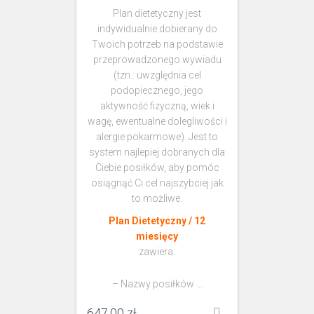
Plan dietetyczny jest
indywidualnie dobierany do
Twoich potrzeb na podstawie
przeprowadzonego wywiadu
(tzn.: uwzględnia cel
podopiecznego, jego
aktywność fizyczną, wiek i
wagę, ewentualne dolegliwości i
alergie pokarmowe). Jest to
system najlepiej dobranych dla
Ciebie posiłków, aby pomóc
osiągnąć Ci cel najszybciej jak
to możliwe.
Plan Dietetyczny / 12
miesięcy
zawiera:
– Nazwy posiłków …
647,00
zł