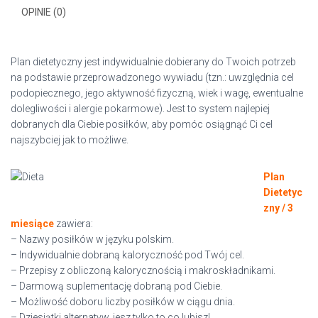
OPINIE (0)
Plan dietetyczny jest indywidualnie dobierany do Twoich potrzeb
na podstawie przeprowadzonego wywiadu (tzn.: uwzględnia cel
podopiecznego, jego aktywność fizyczną, wiek i wagę, ewentualne
dolegliwości i alergie pokarmowe). Jest to system najlepiej
dobranych dla Ciebie posiłków, aby pomóc osiągnąć Ci cel
najszybciej jak to możliwe.
Plan
Dietetyc
zny / 3
miesiące
zawiera:
– Nazwy posiłków w języku polskim.
– Indywidualnie dobraną kaloryczność pod Twój cel.
– Przepisy z obliczoną kalorycznością i makroskładnikami.
– Darmową suplementację dobraną pod Ciebie.
– Możliwość doboru liczby posiłków w ciągu dnia.
– Dziesiątki alternatyw, jesz tylko to co lubisz!