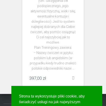
(tzn.: uwzględnia cel
podopiecznego, jego
aktywność fizyczną, wiek i siłę,
ewentualne kontuzje i
dolegliwości). Jest to system
najlepiej dobranych dla Ciebie
ćwiczeń, aby pomóc osiągnąć
Ci cel najszybciej jak to
możliwe.
Plan Treningowy zawiera:
– Nazwy ćwiczeń w języku
polskim lub angielskim (w
przypadku kiedy trudno znaleźć
polskie odpowiedniki nazw …
397,00
zł
Strona ta wykorzystuje pliki cookie, aby
świadczyć usługi na jak najwyższym