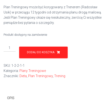
Plan Treningowy może być korygowany z Trenerem (Radosław
Usik) w przeciągu 12 tygodni od otrzymania planu drogą mailową.
Jeśli Plan Treningowy okaże się nieskuteczny, zwrócę Ci wszystkie
pieniądze bez pytania o szczegóły.
Produkt dostępny na zamówienie
ilość
Dieta
DODAJ DO KOSZYKA
+
Plan
SKU:
1-2-2-1-1
Treningowy
Kategoria:
Plany Treningowe
/
Znaczniki:
Dieta
,
Plan Treningowy
,
Trening
3
Miesiące
OPIS