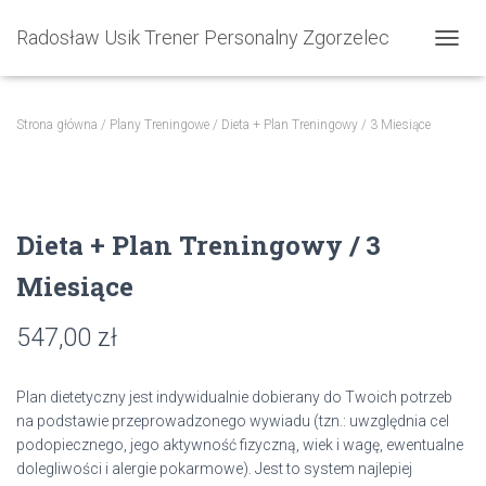
Radosław Usik Trener Personalny Zgorzelec
PRZEŁ
Strona główna
/
Plany Treningowe
/ Dieta + Plan Treningowy / 3 Miesiące
Dieta + Plan Treningowy / 3
Miesiące
547,00
zł
Plan dietetyczny jest indywidualnie dobierany do Twoich potrzeb
na podstawie przeprowadzonego wywiadu (tzn.: uwzględnia cel
podopiecznego, jego aktywność fizyczną, wiek i wagę, ewentualne
dolegliwości i alergie pokarmowe). Jest to system najlepiej