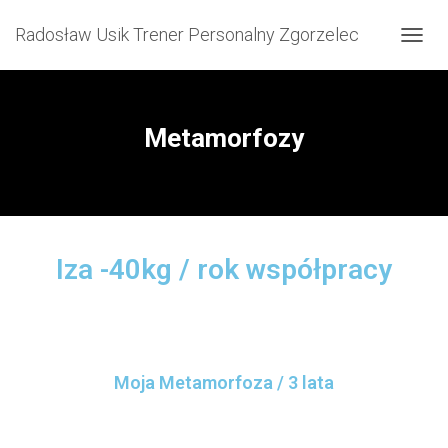
Radosław Usik Trener Personalny Zgorzelec
P
R
Z
E
Ł
Metamorfozy
Ą
C
Z
N
A
W
I
Iza -40kg / rok współpracy
G
A
C
J
Ę
Moja Metamorfoza / 3 lata