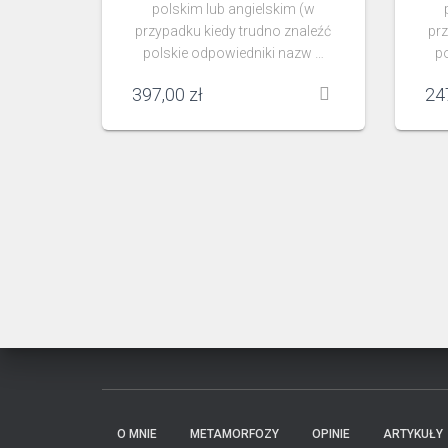
polskim lub angielskim (w
przypadku kiedy trudno znaleźć
prz
polskie odpowiedniki nazw …
p
397,00
zł
24
O MNIE
METAMORFOZY
OPINIE
ARTYKUŁY