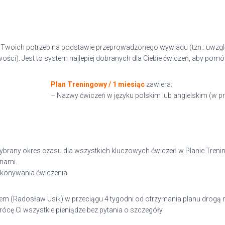
do Twoich potrzeb na podstawie przeprowadzonego wywiadu (tzn.: uwzgl
liwości). Jest to system najlepiej dobranych dla Ciebie ćwiczeń, aby pomó
Plan Treningowy / 1 miesiąc
zawiera:
– Nazwy ćwiczeń w języku polskim lub angielskim (w pr
brany okres czasu dla wszystkich kluczowych ćwiczeń w Planie Tren
iami.
ykonywania ćwiczenia.
m (Radosław Usik) w przeciągu 4 tygodni od otrzymania planu drogą 
rócę Ci wszystkie pieniądze bez pytania o szczegóły.