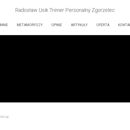
Radosław Usik Trener Personalny Zgorzelec
 MNIE
METAMORFOZY
OPINIE
ARTYKUŁY
OFERTA
KONTA
iesiąc