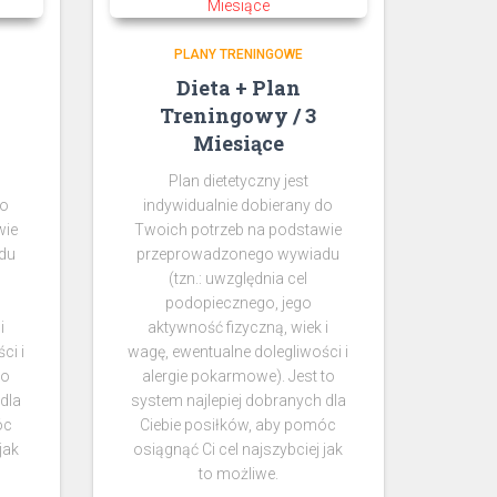
PLANY TRENINGOWE
Dieta + Plan
Treningowy / 3
Miesiące
Plan dietetyczny jest
do
indywidualnie dobierany do
wie
Twoich potrzeb na podstawie
du
przeprowadzonego wywiadu
(tzn.: uwzględnia cel
podopiecznego, jego
i
aktywność fizyczną, wiek i
ci i
wagę, ewentualne dolegliwości i
to
alergie pokarmowe). Jest to
dla
system najlepiej dobranych dla
óc
Ciebie posiłków, aby pomóc
jak
osiągnąć Ci cel najszybciej jak
to możliwe.