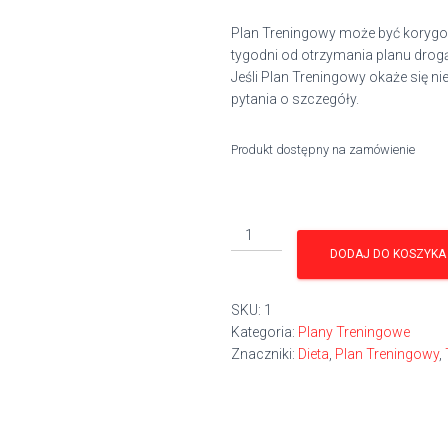
Plan Treningowy może być korygo
tygodni od otrzymania planu drog
Jeśli Plan Treningowy okaże się ni
pytania o szczegóły.
Produkt dostępny na zamówienie
ilość
Plan
DODAJ DO KOSZYKA
Treningowy
/
SKU:
1
1
Kategoria:
Plany Treningowe
miesiąc
Znaczniki:
Dieta
,
Plan Treningowy
,