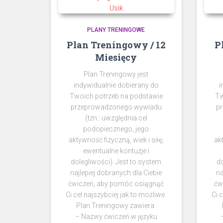
PLANY TRENINGOWE
Plan Treningowy / 12
P
Miesięcy
Plan Treningowy jest
indywidualnie dobierany do
i
Twoich potrzeb na podstawie
Tw
przeprowadzonego wywiadu
p
(tzn.: uwzględnia cel
podopiecznego, jego
aktywność fizyczną, wiek i siłę,
ak
ewentualne kontuzje i
dolegliwości). Jest to system
do
najlepiej dobranych dla Ciebie
na
ćwiczeń, aby pomóc osiągnąć
ćw
Ci cel najszybciej jak to możliwe.
Ci 
Plan Treningowy zawiera:
– Nazwy ćwiczeń w języku