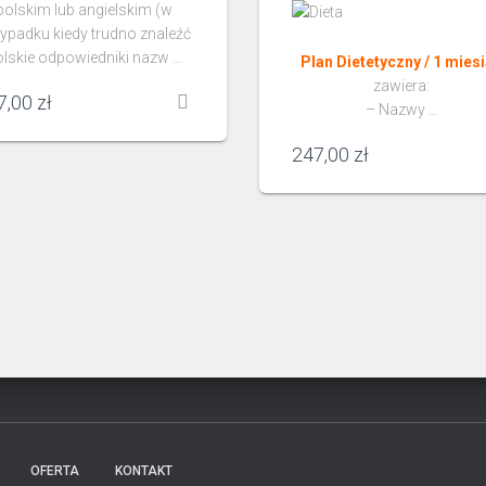
polskim lub angielskim (w
ypadku kiedy trudno znaleźć
olskie odpowiedniki nazw …
Plan Dietetyczny / 1 mies
zawiera:
7,00
zł
– Nazwy …
247,00
zł
OFERTA
KONTAKT