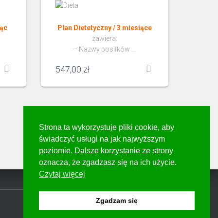
iąc
Plan Dietetyczny / 3 miesiące
zawiera:
– Nazwy posiłków …
547,00
zł
Strona ta wykorzystuje pliki cookie, aby
świadczyć usługi na jak najwyższym
poziomie. Dalsze korzystanie ze strony
oznacza, że zgadzasz się na ich użycie.
Czytaj więcej
Zgadzam się
Hestia | Stworzone przez
ThemeIsle