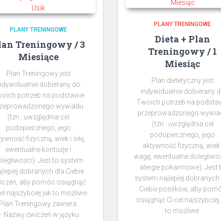
PLANY TRENINGOWE
PLANY TRENINGOWE
Dieta + Plan
lan Treningowy / 3
Treningowy / 1
Miesiące
Miesiąc
Plan Treningowy jest
Plan dietetyczny jest
ndywidualnie dobierany do
indywidualnie dobierany 
oich potrzeb na podstawie
Twoich potrzeb na podsta
rzeprowadzonego wywiadu
przeprowadzonego wywia
(tzn.: uwzględnia cel
(tzn.: uwzględnia cel
podopiecznego, jego
podopiecznego, jego
tywność fizyczną, wiek i siłę,
aktywność fizyczną, wiek 
ewentualne kontuzje i
wagę, ewentualne dolegliwoś
legliwości). Jest to system
alergie pokarmowe). Jest 
jlepiej dobranych dla Ciebie
system najlepiej dobranych 
iczeń, aby pomóc osiągnąć
Ciebie posiłków, aby pom
cel najszybciej jak to możliwe.
osiągnąć Ci cel najszybciej 
Plan Treningowy zawiera:
to możliwe.
– Nazwy ćwiczeń w języku