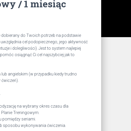
wy / 1 miesiąc
ie dobierany do Twoich potrzeb na podstawie
 uwzględnia cel podopiecznego, jego aktywność
ntuzje i dolegliwości). Jest to system najlepiej
pomóc osiągnąć Ci cel najszybciej jak to
lub angielskim (w przypadku kiedy trudno
 ćwiczeń).
.
dyzację na wybrany okres czasu dla
 Planie Treningowym.
 pomiędzy seriami.
lub sposobu wykonywania ćwiczenia.