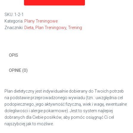
/
3
SKU:
1-2-1
Miesiące
Kategoria:
Plany Treningowe
Znaczniki:
Dieta
,
Plan Treningowy
,
Trening
OPIS
OPINIE (0)
Plan dietetyczny jest indywidualnie dobierany do Twoich potrzeb
na podstawie przeprowadzonego wywiadu (tzn.: uwzględnia cel
podopiecznego, jego aktywność fizyczną, wiek i wagę, ewentualne
dolegliwości i alergie pokarmowe). Jest to system najlepiej
dobranych dla Ciebie posiłków, aby pomóc osiągnąć Ci cel
najszybciej jak to możliwe.