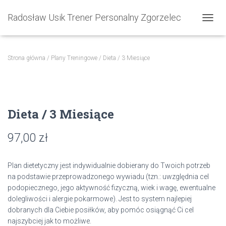
Radosław Usik Trener Personalny Zgorzelec
PRZEŁ
Strona główna
/
Plany Treningowe
/ Dieta / 3 Miesiące
Dieta / 3 Miesiące
97,00
zł
Plan dietetyczny jest indywidualnie dobierany do Twoich potrzeb
na podstawie przeprowadzonego wywiadu (tzn.: uwzględnia cel
podopiecznego, jego aktywność fizyczną, wiek i wagę, ewentualne
dolegliwości i alergie pokarmowe). Jest to system najlepiej
dobranych dla Ciebie posiłków, aby pomóc osiągnąć Ci cel
najszybciej jak to możliwe.