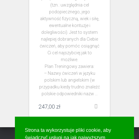
(tzn.: uwzględnia cel
podopiecznego, jego
aktywność fizyczną, wiek i siłę,
ewentualne kontuzje i
dolegliwości). Jest to system
najlepiej dobranych dla Ciebie
ćwiczeń, aby pomóc osiągnąć
Ci cel najszybciej jak to
możliwe.
Plan Treningowy zawiera:
– Nazwy ćwiczeń w języku
polskim lub angielskim (w
przypadku kiedy trudno znaleźć
polskie odpowiedniki nazw …
247,00
zł
Strona ta wykorzystuje pliki cookie, aby
świadczyć usługi na jak najwyższym