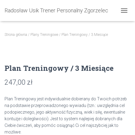
Radosław Usik Trener Personalny Zgorzelec
PRZEŁ
Strona główna
/
Plany Treningowe
/ Plan Treningowy / 3 Miesiące
Plan Treningowy / 3 Miesiące
247,00
zł
Plan Treningowy jest indywidualnie dobierany do Twoich potrzeb
na podstawie przeprowadzonego wywiadu (tzn.: uwzględnia cel
podopiecznego, jego aktywność fizyczną, wiek i siłę, ewentualne
kontuzje i dolegliwości). Jest to system najlepiej dobranych dla
Ciebie ćwiczeń, aby pomóc osiągnąć Ci cel najszybciej jak to
możliwe.