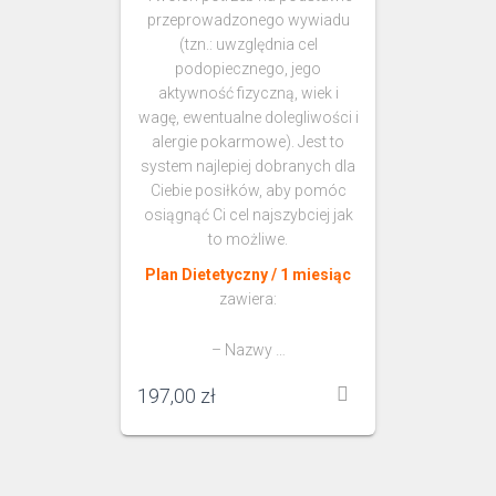
przeprowadzonego wywiadu
(tzn.: uwzględnia cel
podopiecznego, jego
aktywność fizyczną, wiek i
wagę, ewentualne dolegliwości i
alergie pokarmowe). Jest to
system najlepiej dobranych dla
Ciebie posiłków, aby pomóc
osiągnąć Ci cel najszybciej jak
to możliwe.
Plan Dietetyczny / 1 miesiąc
zawiera:
– Nazwy …
197,00
zł