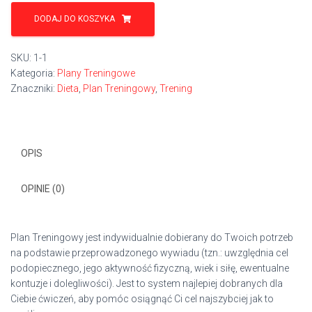
ilość
Plan
DODAJ DO KOSZYKA
Treningowy
/
SKU:
1-1
3
Kategoria:
Plany Treningowe
Miesiące
Znaczniki:
Dieta
,
Plan Treningowy
,
Trening
OPIS
OPINIE (0)
Plan Treningowy jest indywidualnie dobierany do Twoich potrzeb
na podstawie przeprowadzonego wywiadu (tzn.: uwzględnia cel
podopiecznego, jego aktywność fizyczną, wiek i siłę, ewentualne
kontuzje i dolegliwości). Jest to system najlepiej dobranych dla
Ciebie ćwiczeń, aby pomóc osiągnąć Ci cel najszybciej jak to