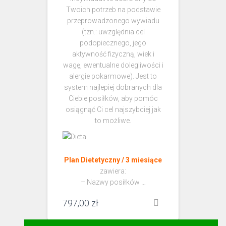
Twoich potrzeb na podstawie
przeprowadzonego wywiadu
(tzn.: uwzględnia cel
podopiecznego, jego
aktywność fizyczną, wiek i
wagę, ewentualne dolegliwości i
alergie pokarmowe). Jest to
system najlepiej dobranych dla
Ciebie posiłków, aby pomóc
osiągnąć Ci cel najszybciej jak
to możliwe.
Plan Dietetyczny / 3 miesiące
zawiera:
– Nazwy posiłków …
797,00
zł