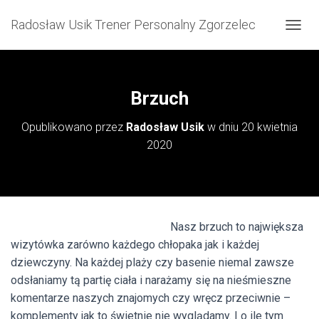
Radosław Usik Trener Personalny Zgorzelec
P
R
Z
E
Ł
Brzuch
Ą
C
Opublikowano przez
Radosław Usik
w dniu
20 kwietnia
Z
2020
N
A
W
I
G
A
Nasz brzuch to największa
C
J
wizytówka zarówno każdego chłopaka jak i każdej
Ę
dziewczyny. Na każdej plaży czy basenie niemal zawsze
odsłaniamy tą partię ciała i narażamy się na nieśmieszne
komentarze naszych znajomych czy wręcz przeciwnie –
komplementy jak to świetnie nie wyglądamy. I o ile tym