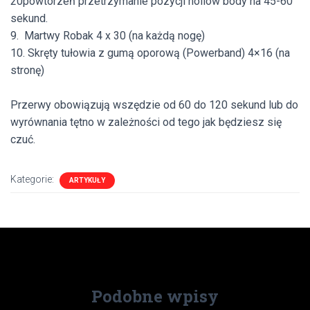
20powtórzeń
przetrzymanie pozycji hollow body
na
45-60
sekund
.
9. Martwy Robak
4 x 30 (na każdą nogę)
10. Skręty tułowia z gumą oporową (Powerband)
4×16 (na
stronę)
Przerwy obowiązują wszędzie od 60 do 120 sekund lub do
wyrównania tętno w zależności od tego jak będziesz się
czuć.
Kategorie:
ARTYKUŁY
Podobne wpisy