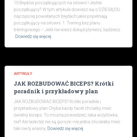
10 Błędów początkujących na siłowni ! Jesteś
początkujący? W tym artykule dowiesz się o DZIESIĘCIU
najczęściej powielanych błędach jakie popełniają
początkujący na siłowni. 1. Trening bez planu
treningowego – Jeśli nie wiesz dokąd płyniesz, będziesz
Dowiedz się więcej
ARTYKUŁY
JAK ROZBUDOWAĆ BICEPS? Krótki
poradnik i przykładowy plan
JAK ROZBUDOWAĆ BICEPS? Krótki poradnik i
przykładowy plan Chyba każdy facet chciałby mieć
świetny biceps. To można powiedzieć, taka wizytówka,
nie? Ale laski też nie są gorsze i nie jedna chciałaby mieć
taki swój własny
Dowiedz się więcej