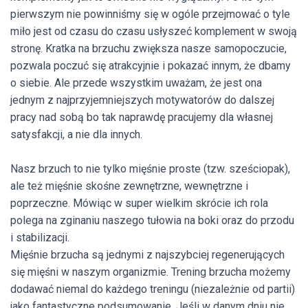
pierwszym nie powinniśmy się w ogóle przejmować o tyle
miło jest od czasu do czasu usłyszeć komplement w swoją
stronę. Kratka na brzuchu zwiększa nasze samopoczucie,
pozwala poczuć się atrakcyjnie i pokazać innym, że dbamy
o siebie. Ale przede wszystkim uważam, że jest ona
jednym z najprzyjemniejszych motywatorów do dalszej
pracy nad sobą bo tak naprawdę pracujemy dla własnej
satysfakcji, a nie dla innych.
Nasz brzuch to nie tylko mięśnie proste (tzw. sześciopak),
ale też mięśnie skośne zewnętrzne, wewnętrzne i
poprzeczne. Mówiąc w super wielkim skrócie ich rola
polega na zginaniu naszego tułowia na boki oraz do przodu
i stabilizacji.
Mięśnie brzucha są jednymi z najszybciej regenerujących
się mięśni w naszym organizmie. Trening brzucha możemy
dodawać niemal do każdego treningu (niezależnie od partii)
jako fantastyczne podsumowanie. Jeśli w danym dniu nie