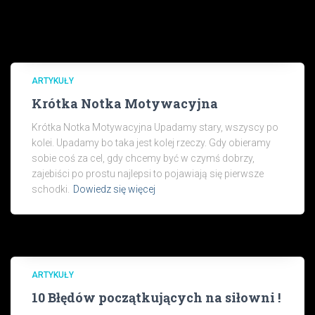
ARTYKUŁY
Krótka Notka Motywacyjna
Krótka Notka Motywacyjna Upadamy stary, wszyscy po
kolei. Upadamy bo taka jest kolej rzeczy. Gdy obieramy
sobie coś za cel, gdy chcemy być w czymś dobrzy,
zajebiści po prostu najlepsi to pojawiają się pierwsze
schodki.
Dowiedz się więcej
ARTYKUŁY
10 Błędów początkujących na siłowni !