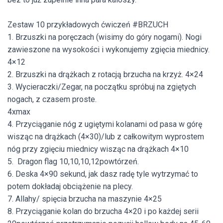
Zestaw 10 przykładowych ćwiczeń #BRZUCH
1.
Brzuszki na poręczach (wisimy do góry nogami)
. Nogi
zawieszone na wysokości i wykonujemy zgięcia miednicy.
4×12
2. Brzuszki na drążkach
z rotacją brzucha na krzyż. 4×24
3. Wycieraczki/Zegar
, na początku spróbuj na zgiętych
nogach, z czasem proste.
4xmax
4. Przyciąganie nóg z ugiętymi kolanami od pasa w górę
wisząc na drążkach
(4×30)
/lub z całkowitym wyprostem
nóg przy zgięciu miednicy wisząc na drążkach
4×10
5. Dragon flag
10,10,10,12powtórzeń.
6. Deska
4×90 sekund, jak dasz radę tyle wytrzymać to
potem dokładaj obciążenie na plecy.
7. Allahy/ spięcia brzucha na maszynie
4×25
8. Przyciąganie kolan do brzucha
4×20
i po każdej serii