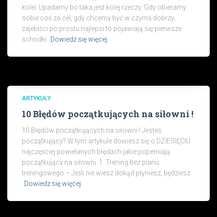
kolei. Upadamy bo taka jest kolej rzeczy. Gdy obieramy
sobie coś za cel, gdy chcemy być w czymś dobrzy,
zajebiści po prostu najlepsi to pojawiają się pierwsze
schodki.
Dowiedz się więcej
ARTYKUŁY
10 Błędów początkujących na siłowni !
10 Błędów początkujących na siłowni ! Jesteś
początkujący? W tym artykule dowiesz się o DZIESIĘCIU
najczęściej powielanych błędach jakie popełniają
początkujący na siłowni. 1. Trening bez planu
treningowego – Jeśli nie wiesz dokąd płyniesz, będziesz
Dowiedz się więcej