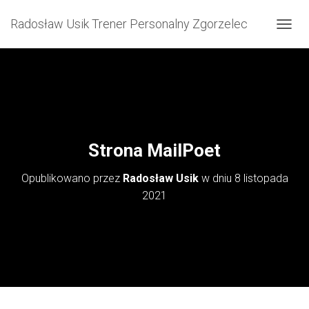
Radosław Usik Trener Personalny Zgorzelec
P
R
Z
E
Ł
Ą
C
Z
N
Strona MailPoet
A
W
Opublikowano przez
Radosław Usik
w dniu
8 listopada
I
G
2021
A
C
J
Ę