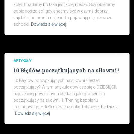
kolei. Upadamy bo taka jest kolej rzeczy. Gdy obieramy
sobie coś za cel, gdy chcemy być w czymś dobrzy,
zajebiści po prostu najlepsi to pojawiają się pierwsze
schodki.
Dowiedz się więcej
ARTYKUŁY
10 Błędów początkujących na siłowni !
10 Błędów początkujących na siłowni ! Jesteś
początkujący? W tym artykule dowiesz się o DZIESIĘCIU
najczęściej powielanych błędach jakie popełniają
początkujący na siłowni. 1. Trening bez planu
treningowego – Jeśli nie wiesz dokąd płyniesz, będziesz
Dowiedz się więcej