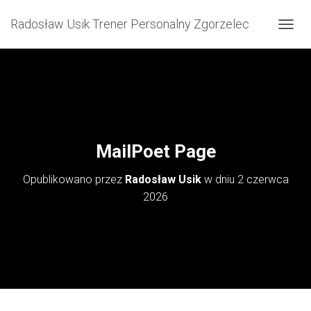
Radosław Usik Trener Personalny Zgorzelec
P
R
Z
E
Ł
Ą
C
Z
N
MailPoet Page
A
W
Opublikowano przez
Radosław Usik
w dniu
2 czerwca
I
G
2026
A
C
J
Ę